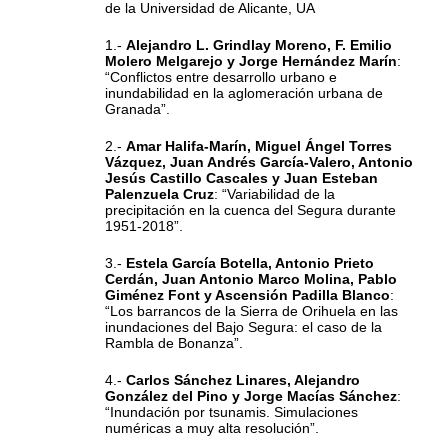
de la Universidad de Alicante, UA
1.-
Alejandro L. Grindlay Moreno, F. Emilio
Molero Melgarejo y Jorge Hernández Marín
:
“Conflictos entre desarrollo urbano e
inundabilidad en la aglomeración urbana de
Granada”.
2.-
Amar Halifa-Marín, Miguel Ángel Torres
Vázquez, Juan Andrés García-Valero, Antonio
Jesús Castillo Cascales y Juan Esteban
Palenzuela Cruz
: “Variabilidad de la
precipitación en la cuenca del Segura durante
1951-2018”.
3.-
Estela García Botella, Antonio Prieto
Cerdán, Juan Antonio Marco Molina, Pablo
Giménez Font y Ascensión Padilla Blanco
:
“Los barrancos de la Sierra de Orihuela en las
inundaciones del Bajo Segura: el caso de la
Rambla de Bonanza”.
4.-
Carlos Sánchez Linares, Alejandro
González del Pino y Jorge Macías Sánchez
:
“Inundación por tsunamis. Simulaciones
numéricas a muy alta resolución”.