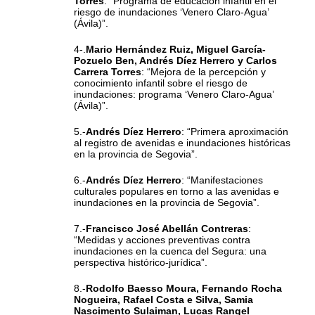
Torres
: “Programa de educación infantil en el
riesgo de inundaciones ‘Venero Claro-Agua’
(Ávila)”.
4-.
Mario Hernández Ruiz, Miguel García-
Pozuelo Ben, Andrés Díez Herrero y Carlos
Carrera Torres
: “Mejora de la percepción y
conocimiento infantil sobre el riesgo de
inundaciones: programa ‘Venero Claro-Agua’
(Ávila)”.
5.-
Andrés Díez Herrero
: “Primera aproximación
al registro de avenidas e inundaciones históricas
en la provincia de Segovia”.
6.-
Andrés Díez Herrero
: “Manifestaciones
culturales populares en torno a las avenidas e
inundaciones en la provincia de Segovia”.
7.-
Francisco José Abellán Contreras
:
“Medidas y acciones preventivas contra
inundaciones en la cuenca del Segura: una
perspectiva histórico-jurídica”.
8.-
Rodolfo Baesso Moura, Fernando Rocha
Nogueira, Rafael Costa e Silva, Samia
Nascimento Sulaiman, Lucas Rangel