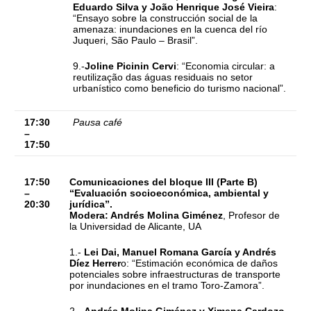
Eduardo Silva y João Henrique José Vieira
:
“Ensayo sobre la construcción social de la
amenaza: inundaciones en la cuenca del río
Juqueri, São Paulo – Brasil”.
9.-
Joline Picinin Cervi
: “Economia circular: a
reutilização das águas residuais no setor
urbanístico como beneficio do turismo nacional”.
17:30
Pausa café
–
17:50
17:50
Comunicaciones del bloque III (Parte B)
–
“Evaluación socioeconómica, ambiental y
20:30
jurídica”.
Modera: Andrés Molina Giménez
, Profesor de
la Universidad de Alicante, UA
1.-
Lei Dai, Manuel Romana García y Andrés
Díez Herrer
o: “Estimación económica de daños
potenciales sobre infraestructuras de transporte
por inundaciones en el tramo Toro-Zamora”.