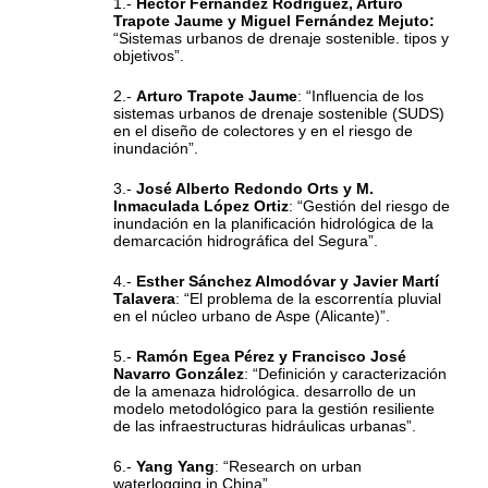
1.-
Héctor Fernández Rodríguez, Arturo
Trapote Jaume y Miguel Fernández Mejuto:
“Sistemas urbanos de drenaje sostenible. tipos y
objetivos”.
2.-
Arturo Trapote Jaume
: “Influencia de los
sistemas urbanos de drenaje sostenible (SUDS)
en el diseño de colectores y en el riesgo de
inundación”.
3.-
José Alberto Redondo Orts y M.
Inmaculada López Ortiz
: “Gestión del riesgo de
inundación en la planificación hidrológica de la
demarcación hidrográfica del Segura”.
4.-
Esther Sánchez Almodóvar y Javier Martí
Talavera
: “El problema de la escorrentía pluvial
en el núcleo urbano de Aspe (Alicante)”.
5.-
Ramón Egea Pérez y Francisco José
Navarro González
: “Definición y caracterización
de la amenaza hidrológica. desarrollo de un
modelo metodológico para la gestión resiliente
de las infraestructuras hidráulicas urbanas”.
6.-
Yang Yang
: “Research on urban
waterlogging in China”.