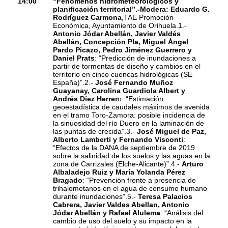
14:00
“Fenómenos hidrometeorológicos y
planificación territorial”.
-Modera:
Eduardo G.
Rodríguez Carmona
,TAE Promoción
Económica, Ayuntamiento de Orihuela.1.-
Antonio Jódar Abellán, Javier Valdés
Abellán, Concepción Pla, Miguel Ángel
Pardo Picazo, Pedro Jiménez Guerrero y
Daniel Prats
: “Predicción de inundaciones a
partir de tormentas de diseño y cambios en el
territorio en cinco cuencas hidrológicas (SE
España)”.2.-
José Fernando Muñoz
Guayanay, Carolina Guardiola Albert y
Andrés Díez Herrer
o: “Estimación
geoestadística de caudales máximos de avenida
en el tramo Toro-Zamora: posible incidencia de
la sinuosidad del río Duero en la laminación de
las puntas de crecida”.3.-
José Miguel de Paz,
Alberto Lamberti y Fernando Visconti
:
“Efectos de la DANA de septiembre de 2019
sobre la salinidad de los suelos y las aguas en la
zona de Carrizales (Elche-Alicante)”.4.-
Arturo
Albaladejo Ruiz y María Yolanda Pérez
Bragado
: “Prevención frente a presencia de
trihalometanos en el agua de consumo humano
durante inundaciones”.5.-
Teresa Palacios
Cabrera, Javier Valdes Abellan, Antonio
Jódar Abellán y Rafael Alulema
: “Análisis del
cambio de uso del suelo y su impacto en la