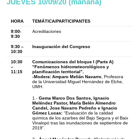
JUEVES 10/09/20 (mañana)
HORA
TEMÁTICA/PARTICIPANTES
9:00-
Acreditaciones
9:30
9:30 –
Inauguración del Congreso
10:30
10:30
Comunicaciones del bloque I (Parte A)
–
“Fenómenos hidrometeorológicos y
11:15
planificación territorial”.
-Modera: Amparo Melián Navarro
, Profesora
de la Universidad Miguel Hernández de Elche,
UMH.
1.-
Gema Marco Dos Santos, Ignacio
Meléndez Pastor, María Belén Almendro
Candel, Jose Navarro Pedreño e Ignacio
Gómez Lucas:
“Evaluación de la calidad
química de los azarbes del Bajo Segura y el Baix
Vinalopó tras las inundaciones de septiembre de
2019”.