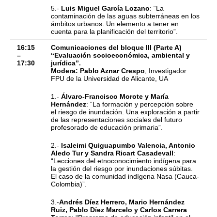
5.-
Luis Miguel García Lozano
: “La
contaminación de las aguas subterráneas en los
ámbitos urbanos. Un elemento a tener en
cuenta para la planificación del territorio”.
16:15
Comunicaciones del bloque III (Parte A)
–
“Evaluación socioeconómica, ambiental y
17:30
jurídica”.
Modera: Pablo Aznar Crespo
, Investigador
FPU de la Universidad de Alicante, UA
1.-
Álvaro-Francisco Morote y María
Hernández
: “La formación y percepción sobre
el riesgo de inundación. Una exploración a partir
de las representaciones sociales del futuro
profesorado de educación primaria”.
2.-
I
saleimi Quiguapumbo Valencia, Antonio
Aledo Tur y Sandra Ricart Casadevall
:
“Lecciones del etnoconocimiento indígena para
la gestión del riesgo por inundaciones súbitas.
El caso de la comunidad indígena Nasa (Cauca-
Colombia)”.
3.-
Andrés Díez Herrero, Mario Hernández
Ruiz, Pablo Díez Marcelo y Carlos Carrera