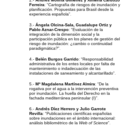
2.-
Andrés Molina Giménez y Ximena Cardozo
Ferreira
: “Cartografía de riesgos de inundación y
planificación. Propuestas para Brasil desde la
experiencia española”.
3.-
Ángela Olcina-Sala, Guadalupe Ortiz y
Pablo Aznar-Crespo
: “Evaluación de la
integración de la dimensión social y la
participación pública en los planes de gestión del
riesgo de inundación: ¿cambio o continuidad
paradigmática?”.
4.-
Belén Burgos Garrido
: “Responsabilidad
administrativa de los entes locales por falta de
mantenimiento o indadecuación de las
instalaciones de saneamiento y alcantarillado”.
5.-
Mª Magdalena Martínez Almira
: “De la
rogativa por el agua a la intervención preventiva
por inundación. La huella del Derecho en la
fachada mediterránea peninsular (I)”.
6.-
Andrés Díez Herrero y Julio Garrote
Revilla
: “Publicaciones científicas españolas
sobre inundaciones en el ámbito internacional:
análisis bibliométrico de la
Web of Science
”.