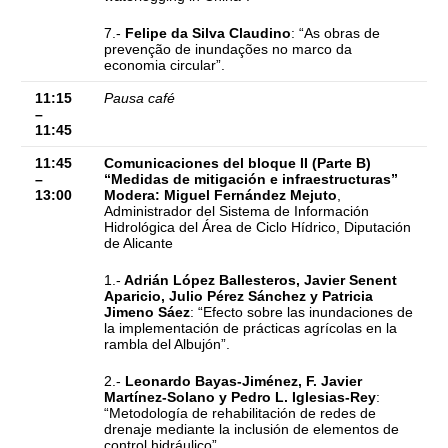
7.-
Felipe da Silva Claudino
: “As obras de
prevenção de inundações no marco da
economia circular”.
11:15
Pausa café
–
11:45
11:45
Comunicaciones del bloque II (Parte B)
–
“Medidas de mitigación e infraestructuras”
13:00
Modera: Miguel Fernández Mejuto
,
Administrador del Sistema de Información
Hidrológica del Área de Ciclo Hídrico, Diputación
de Alicante
1.-
Adrián López Ballesteros, Javier Senent
Aparicio, Julio Pérez Sánchez y Patricia
Jimeno Sáez
: “Efecto sobre las inundaciones de
la implementación de prácticas agrícolas en la
rambla del Albujón”.
2.-
Leonardo Bayas-Jiménez, F. Javier
Martínez-Solano y Pedro L. Iglesias-Rey
:
“Metodología de rehabilitación de redes de
drenaje mediante la inclusión de elementos de
control hidráulico”.