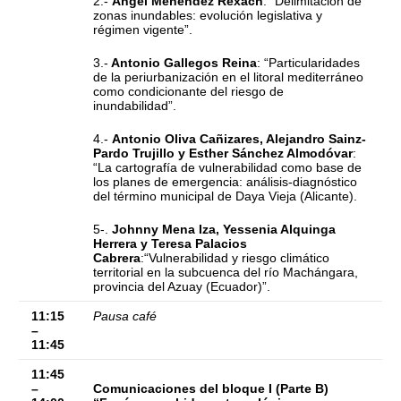
2.-
Ángel Menéndez Rexach
: “Delimitación de
zonas inundables: evolución legislativa y
régimen vigente”.
3.-
Antonio Gallegos Reina
:
“Particularidades
de la periurbanización en el litoral mediterráneo
como condicionante del riesgo de
inundabilidad”.
4.-
Antonio Oliva Cañizares, Alejandro Sainz-
Pardo Trujillo y Esther Sánchez Almodóvar
:
“La cartografía de vulnerabilidad como base de
los planes de emergencia: análisis-diagnóstico
del término municipal de Daya Vieja (Alicante).
5-.
Johnny Mena Iza, Yessenia Alquinga
Herrera y Teresa Palacios
Cabrera
:“Vulnerabilidad y riesgo climático
territorial en la subcuenca del río Machángara,
provincia del Azuay (Ecuador)”.
11:15
Pausa café
–
11:45
11:45
–
Comunicaciones del bloque I (Parte B)