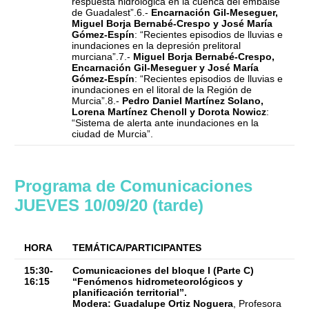
respuesta hidrológica en la cuenca del embalse
de Guadalest”.6.-
Encarnación Gil-Meseguer,
Miguel Borja Bernabé-Crespo y José María
Gómez-Espín
: “Recientes episodios de lluvias e
inundaciones en la depresión prelitoral
murciana”.7.-
Miguel Borja Bernabé-Crespo,
Encarnación Gil-Meseguer y José María
Gómez-Espín
: “Recientes episodios de lluvias e
inundaciones en el litoral de la Región de
Murcia”.8.-
Pedro Daniel Martínez Solano,
Lorena Martínez Chenoll y Dorota Nowicz
:
“Sistema de alerta ante inundaciones en la
ciudad de Murcia”.
Programa de Comunicaciones
JUEVES 10/09/20 (tarde)
HORA
TEMÁTICA/PARTICIPANTES
15:30-
Comunicaciones del bloque I (Parte C)
16:15
“Fenómenos hidrometeorológicos y
planificación territorial”.
Modera: Guadalupe Ortiz Noguera
, Profesora